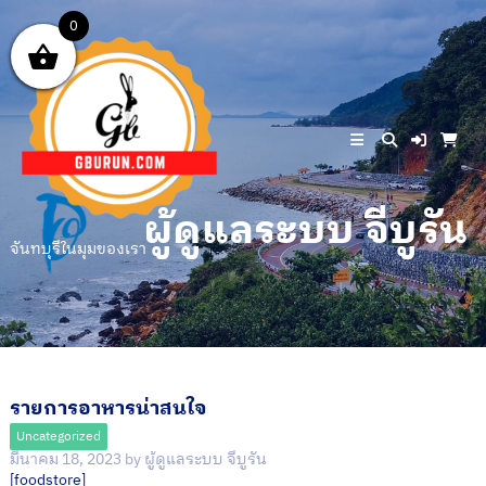
Skip
0
to
content
ผู้ดูแลระบบ จีบูรัน
จันทบุรีในมุมของเรา
รายการอาหารน่าสนใจ
Uncategorized
มีนาคม 18, 2023
by
ผู้ดูแลระบบ จีบูรัน
[foodstore]