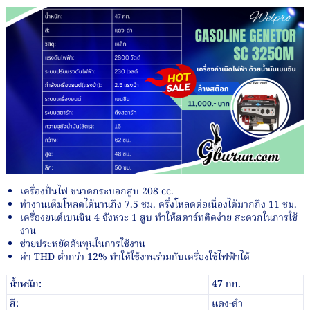
price
price
was:
is:
฿18,000.00.
฿11,000.00.
เครื่องปั่นไฟ ขนาดกระบอกสูบ 208 cc.
ทำงานเต็มโหลดได้นานถึง 7.5 ชม. ครึ่งโหลดต่อเนื่องได้มากถึง 11 ชม.
เครื่องยนต์เบนซิน 4 จังหวะ 1 สูบ ทำให้สตาร์ทติดง่าย สะดวกในการใช้
งาน
ช่วยประหยัดต้นทุนในการใช้งาน
ค่า THD ต่ำกว่า 12% ทำให้ใช้งานร่วมกับเครื่องใช้ไฟฟ้าได้
น้ำหนัก:
47 กก.
สี:
แดง-ดำ