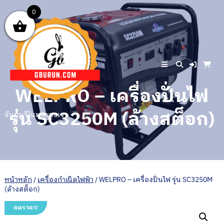
Skip
0
to
content
WELPRO – เครื่องปั่นไฟ
รุ่น SC3250M (ล้างสต็อก)
จันทบุรีในมุมของเรา
หน้าหลัก
/
เครื่องกำเนิดไฟฟ้า
/ WELPRO – เครื่องปั่นไฟ รุ่น SC3250M
(ล้างสต็อก)
ลดราคา!