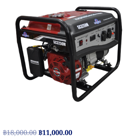
Original
Current
฿
18,000.00
฿
11,000.00